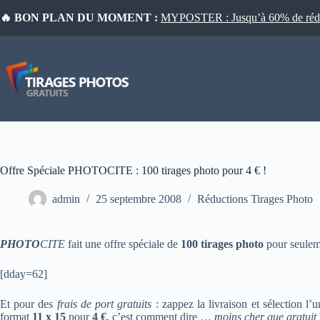
Passer
🔥 BON PLAN DU MOMENT :
MYPOSTER : Jusqu’à 60% de réduct
au
contenu
Offre Spéciale PHOTOCITE : 100 tirages photo pour 4 € !
admin
25 septembre 2008
Réductions Tirages Photo
PHOTO
CITE
fait une offre spéciale de
100 tirages photo
pour seule
[dday=62]
Et pour des
frais de port gratuits
: zappez la livraison et sélection l
format
11 x 15
pour
4 €
, c’est comment dire …
moins cher que gratuit