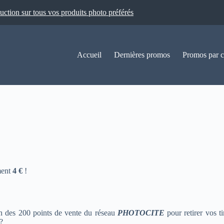
ion sur tous vos produits photo préférés
Accueil
Dernières promos
Promos par c
ment
4 €
!
’un des 200 points de vente du réseau
PHOTOCITE
pour retirer vos t
?