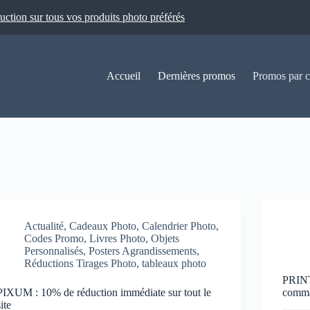
ion sur tous vos produits photo préférés
Accueil
Dernières promos
Promos par c
Actualité
,
Cadeaux Photo
,
Calendrier Photo
,
Codes Promo
,
Livres Photo
,
Objets
Personnalisés
,
Posters Agrandissements
,
Réductions Tirages Photo
,
tableaux photo
PRINT
PIXUM : 10% de réduction immédiate sur tout le
comm
site