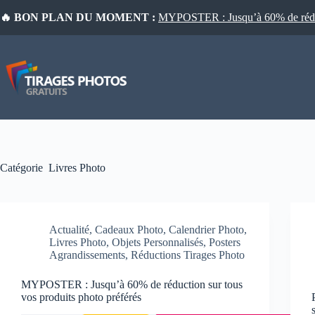
Passer
🔥 BON PLAN DU MOMENT :
MYPOSTER : Jusqu’à 60% de réduct
au
contenu
Catégorie
Livres Photo
Actualité
,
Cadeaux Photo
,
Calendrier Photo
,
Livres Photo
,
Objets Personnalisés
,
Posters
Agrandissements
,
Réductions Tirages Photo
MYPOSTER : Jusqu’à 60% de réduction sur tous
vos produits photo préférés