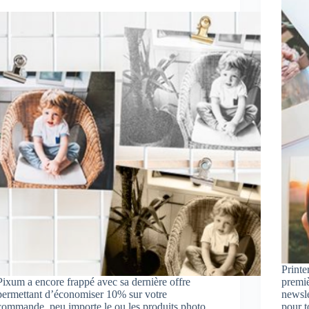
Printe
Pixum a encore frappé avec sa dernière offre
premiè
permettant d’économiser 10% sur votre
newsle
commande, peu importe le ou les produits photo
pour t