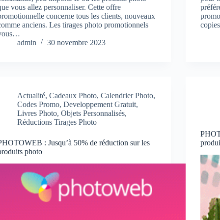
que vous allez personnaliser. Cette offre
préfér
promotionnelle concerne tous les clients, nouveaux
promot
comme anciens. Les tirages photo promotionnels
copi
vous…
admin
30 novembre 2023
Actualité
,
Cadeaux Photo
,
Calendrier Photo
,
Codes Promo
,
Developpement Gratuit
,
Livres Photo
,
Objets Personnalisés
,
Réductions Tirages Photo
PHOTO
PHOTOWEB : Jusqu’à 50% de réduction sur les
produi
produits photo