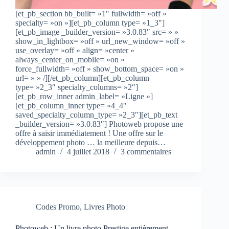
[et_pb_section bb_built= »1″ fullwidth= »off »
specialty= »on »][et_pb_column type= »1_3″]
[et_pb_image _builder_version= »3.0.83″ src= » »
show_in_lightbox= »off » url_new_window= »off »
use_overlay= »off » align= »center »
always_center_on_mobile= »on »
force_fullwidth= »off » show_bottom_space= »on »
url= » » /][/et_pb_column][et_pb_column
type= »2_3″ specialty_columns= »2″]
[et_pb_row_inner admin_label= »Ligne »]
[et_pb_column_inner type= »4_4″
saved_specialty_column_type= »2_3″][et_pb_text
_builder_version= »3.0.83″] Photoweb propose une
offre à saisir immédiatement ! Une offre sur le
développement photo … la meilleure depuis…
admin
4 juillet 2018
3 commentaires
Codes Promo
,
Livres Photo
Photoweb : Un livre photo Prestige entièrement