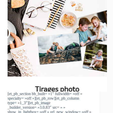
[et_pb_section bb_built= »1″ fullwidth= »off »
specialty= »off »][et_pb_row][et_pb_column
type= »1_3″][et_pb_image
_builder_version= »3.0.83″ src= » »
show_in_lightbox= »off » url_new_window= »off »