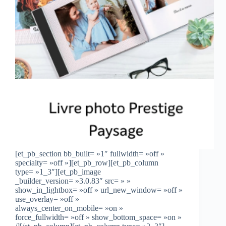
[et_pb_section bb_built= »1″ fullwidth= »off »
specialty= »off »][et_pb_row][et_pb_column
type= »1_3″][et_pb_image
_builder_version= »3.0.83″ src= » »
show_in_lightbox= »off » url_new_window= »off »
use_overlay= »off »
always_center_on_mobile= »on »
force_fullwidth= »off » show_bottom_space= »on »