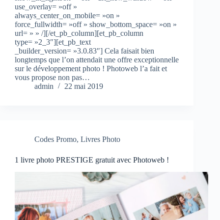
use_overlay= »off »
always_center_on_mobile= »on »
force_fullwidth= »off » show_bottom_space= »on »
url= » » /][/et_pb_column][et_pb_column
type= »2_3″][et_pb_text
_builder_version= »3.0.83″] Cela faisait bien
longtemps que l’on attendait une offre exceptionnelle
sur le développement photo ! Photoweb l’a fait et
vous propose non pas…
admin
22 mai 2019
Codes Promo
,
Livres Photo
1 livre photo PRESTIGE gratuit avec Photoweb !