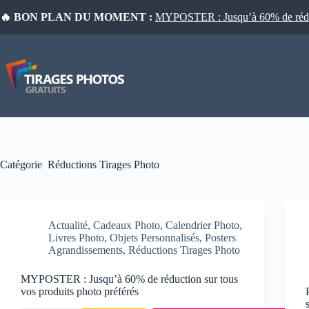
Passer
🔥 BON PLAN DU MOMENT :
MYPOSTER : Jusqu’à 60% de réduct
au
contenu
Catégorie
Réductions Tirages Photo
Actualité
,
Cadeaux Photo
,
Calendrier Photo
,
Livres Photo
,
Objets Personnalisés
,
Posters
Agrandissements
,
Réductions Tirages Photo
MYPOSTER : Jusqu’à 60% de réduction sur tous
vos produits photo préférés