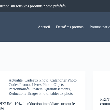
ion sur tous vos produits photo préférés
Accueil
Dernières promos
Promos par c
Actualité
,
Cadeaux Photo
,
Calendrier Photo
,
Codes Promo
,
Livres Photo
,
Objets
Personnalisés
,
Posters Agrandissements
,
Réductions Tirages Photo
,
tableaux photo
PRINT
PIXUM : 10% de réduction immédiate sur tout le
comm
site