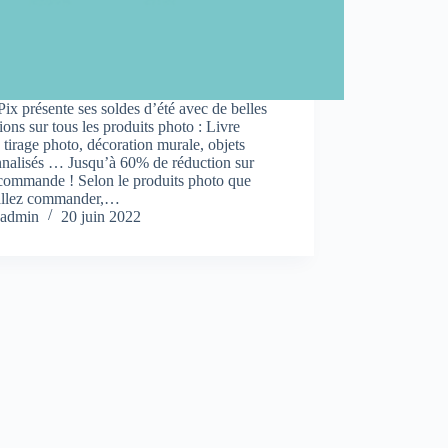
Pix présente ses soldes d’été avec de belles
ions sur tous les produits photo : Livre
 tirage photo, décoration murale, objets
nnalisés … Jusqu’à 60% de réduction sur
 commande ! Selon le produits photo que
allez commander,…
admin
20 juin 2022