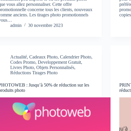
que vous allez personnaliser. Cette offre
préfér
promotionnelle concerne tous les clients, nouveaux
promot
comme anciens. Les tirages photo promotionnels
copi
vous…
admin
30 novembre 2023
Actualité
,
Cadeaux Photo
,
Calendrier Photo
,
Codes Promo
,
Developpement Gratuit
,
Livres Photo
,
Objets Personnalisés
,
Réductions Tirages Photo
PHOTOWEB : Jusqu’à 50% de réduction sur les
PRINT
produits photo
réduct