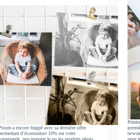
Printe
Pixum a encore frappé avec sa dernière offre
premiè
permettant d’économiser 10% sur votre
newsle
commande, peu importe le ou les produits photo
pour t