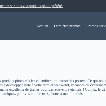
ion sur tous vos produits photo préférés
Accueil
Dernières promos
Promos par c
roduits photo tels les calendriers ou encore les posters. Ce qui nous i
 à développer suite à votre dernier week-end, vacances ou événements t
alité excellente de tirages pour des souvenirs éternels ! Confiez le 
économiques, pour vos nombreuses photos à moindre frais.