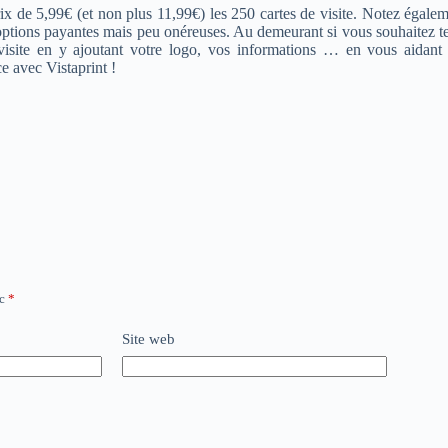
 de 5,99€ (et non plus 11,99€) les 250 cartes de visite. Notez également
options payantes mais peu onéreuses. Au demeurant si vous souhaitez test
e visite en y ajoutant votre logo, vos informations … en vous aidan
e avec Vistaprint !
ec
*
Site web