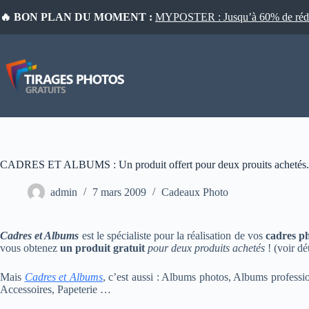
Passer
🔥 BON PLAN DU MOMENT :
MYPOSTER : Jusqu’à 60% de réduct
au
contenu
CADRES ET ALBUMS : Un produit offert pour deux prouits achetés.
admin
7 mars 2009
Cadeaux Photo
Cadres et Albums
est le spécialiste pour la réalisation de vos
cadres p
vous obtenez
un produit gratuit
pour deux produits achetés
! (voir dét
Mais
Cadres et Albums
, c’est aussi : Albums photos, Albums professi
Accessoires, Papeterie …