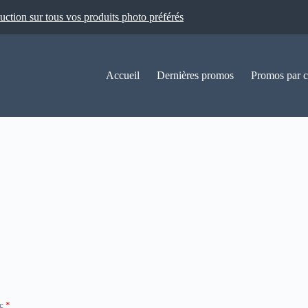
ion sur tous vos produits photo préférés
Accueil
Dernières promos
Promos par c
ec
*