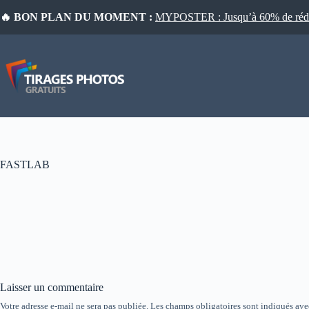
Passer
🔥 BON PLAN DU MOMENT :
MYPOSTER : Jusqu’à 60% de réduct
au
contenu
FASTLAB
Laisser un commentaire
Votre adresse e-mail ne sera pas publiée.
Les champs obligatoires sont indiqués av