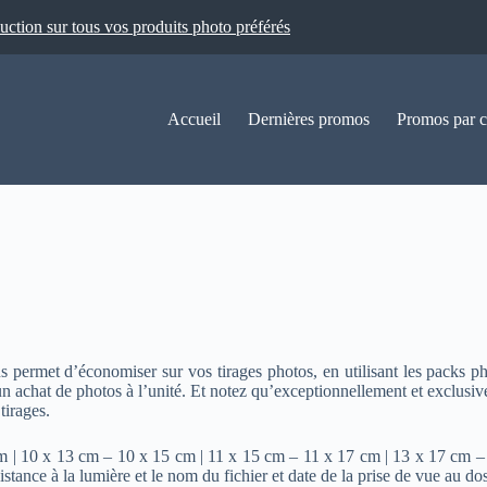
ion sur tous vos produits photo préférés
Accueil
Dernières promos
Promos par c
permet d’économiser sur vos tirages photos, en utilisant les packs pho
n achat de photos à l’unité. Et notez qu’exceptionnellement et exclusiv
tirages.
 | 10 x 13 cm – 10 x 15 cm | 11 x 15 cm – 11 x 17 cm | 13 x 17 cm – 
tance à la lumière et le nom du fichier et date de la prise de vue au dos