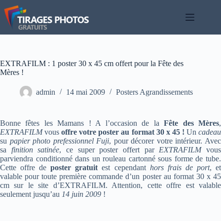
Passer
au
contenu
EXTRAFILM : 1 poster 30 x 45 cm offert pour la Fête des
Mères !
admin
14 mai 2009
Posters Agrandissements
Bonne fêtes les Mamans ! A l’occasion de la
Fête des Mères
EXTRAFILM
vous
offre votre poster au format 30 x 45 !
Un
cadea
su
papier photo prefessionnel Fuji
, pour décorer votre intérieur. Ave
sa
finition satinée
, ce super poster offert par
EXTRAFILM
vou
parviendra conditionné dans un rouleau cartonné sous forme de tube.
Cette offre de
poster gratuit
est cependant
hors frais de port
, e
valable pour toute première commande d’un poster au format 30 x 45
cm sur le site d’EXTRAFILM. Attention, cette offre est valable
seulement jusqu’au
14 juin 2009
!