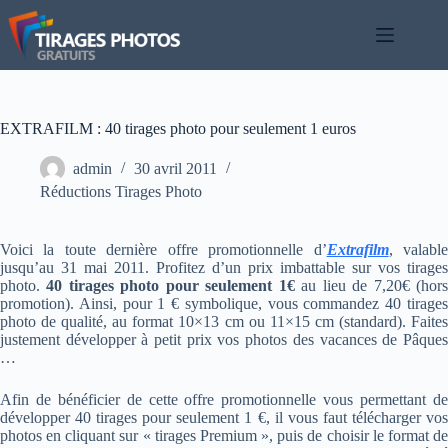
Passer
au
contenu
EXTRAFILM : 40 tirages photo pour seulement 1 euros
admin
30 avril 2011
Réductions Tirages Photo
Voici la toute dernière offre promotionnelle d’
Extrafilm
, valabl
jusqu’au 31 mai 2011. Profitez d’un prix imbattable sur vos tirages
photo.
40 tirages photo pour seulement 1€
au lieu de 7,20€ (hor
promotion). Ainsi, pour 1 € symbolique, vous commandez 40 tirages
photo de qualité, au format 10×13 cm ou 11×15 cm (standard). Faites
justement développer à petit prix vos photos des vacances de Pâques
…
Afin de bénéficier de cette offre promotionnelle vous permettant de
développer 40 tirages pour seulement 1 €, il vous faut télécharger vos
photos en cliquant sur « tirages Premium », puis de choisir le format de