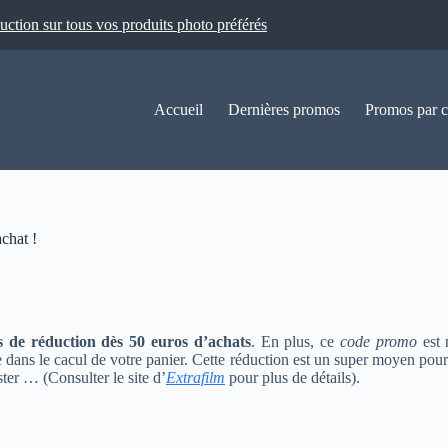
ion sur tous vos produits photo préférés
Accueil
Dernières promos
Promos par c
chat !
s de réduction dès 50 euros d’achats
. En plus, ce
code promo
est 
e dans le cacul de votre panier. Cette réduction est un super moyen po
ster … (Consulter le site d’
Extrafilm
pour plus de détails).