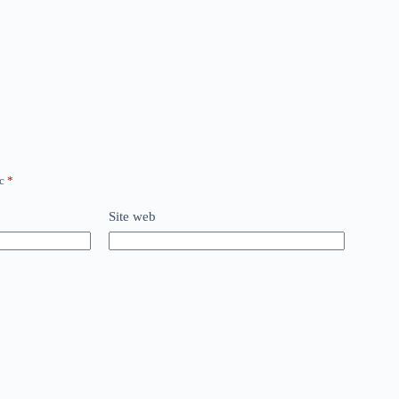
ec
*
Site web