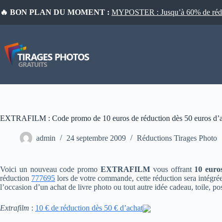
Passer
🔥 BON PLAN DU MOMENT :
MYPOSTER : Jusqu’à 60% de réduct
au
contenu
EXTRAFILM : Code promo de 10 euros de réduction dès 50 euros d’a
admin
24 septembre 2009
Réductions Tirages Photo
Voici un nouveau code promo
EXTRAFILM
vous offrant
10 euro
réduction
777695
lors de votre commande, cette réduction sera intégré
l’occasion d’un achat de livre photo ou tout autre idée cadeau, toile, po
Extrafilm
:
10 € de réduction dès 50 € d’achat