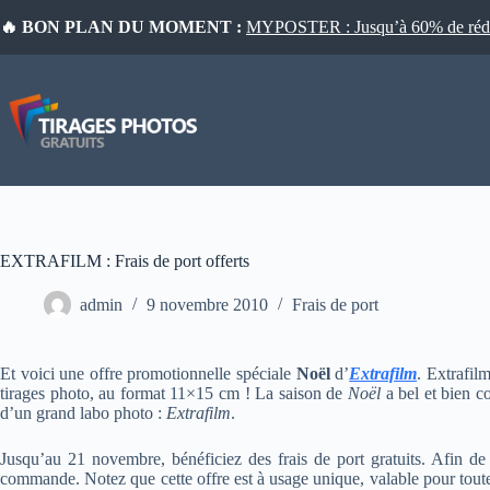
Passer
🔥 BON PLAN DU MOMENT :
MYPOSTER : Jusqu’à 60% de réduct
au
contenu
EXTRAFILM : Frais de port offerts
admin
9 novembre 2010
Frais de port
Et voici une offre promotionnelle spéciale
Noël
d’
Extrafilm
. Extrafi
tirages photo, au format 11×15 cm ! La saison de
Noël
a bel et bien c
d’un grand labo photo :
Extrafilm
.
Jusqu’au 21 novembre, bénéficiez des frais de port gratuits. Afin de 
commande. Notez que cette offre est à usage unique, valable pour tout