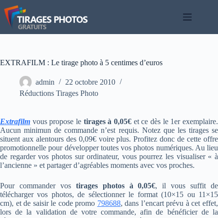
Passer
au
contenu
EXTRAFILM : Le tirage photo à 5 centimes d’euros
admin
22 octobre 2010
Réductions Tirages Photo
Extrafilm
vous propose le
tirages à 0,05€
et ce dès le 1er exemplaire
Aucun minimun de commande n’est requis. Notez que les tirages se
situent aux alentours des 0,09€ voire plus. Profitez donc de cette offre
promotionnelle pour développer toutes vos photos numériques. Au lieu
de regarder vos photos sur ordinateur, vous pourrez les visualiser « à
l’ancienne » et partager d’agréables moments avec vos proches.
Pour commander vos
tirages photos à 0,05€
, il vous suffit d
télécharger vos photos, de sélectionner le format (10×15 ou 11×15
cm), et de saisir le code promo
798688
, dans l’encart prévu à cet effet
lors de la validation de votre commande, afin de bénéficier de la