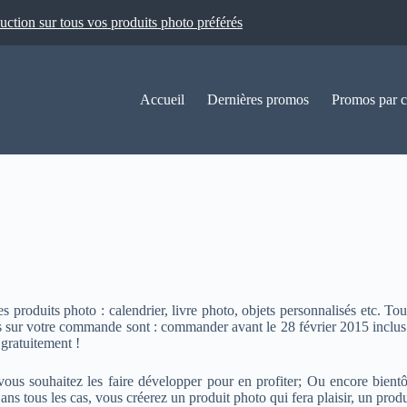
ion sur tous vos produits photo préférés
Accueil
Dernières promos
Promos par c
produits photo : calendrier, livre photo, objets personnalisés etc. To
rts sur votre commande sont : commander avant le 28 février 2015 inclu
gratuitement !
us souhaitez les faire développer pour en profiter; Ou encore bientôt 
s tous les cas, vous créerez un produit photo qui fera plaisir, un produi