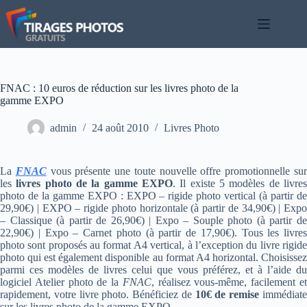
Passer
au
contenu
FNAC : 10 euros de réduction sur les livres photo de la
gamme EXPO
admin
24 août 2010
Livres Photo
La
FNAC
vous présente une toute nouvelle offre promotionnelle su
les
livres photo de la gamme EXPO
. Il existe 5 modèles de livre
photo de la gamme EXPO : EXPO – rigide photo vertical (à partir de
29,90€) | EXPO – rigide photo horizontale (à partir de 34,90€) | Expo
– Classique (à partir de 26,90€) | Expo – Souple photo (à partir de
22,90€) | Expo – Carnet photo (à partir de 17,90€). Tous les livres
photo sont proposés au format A4 vertical, à l’exception du livre rigide
photo qui est également disponible au format A4 horizontal. Choisissez
parmi ces modèles de livres celui que vous préférez, et à l’aide du
logiciel Atelier photo de la
FNAC
, réalisez vous-même, facilement e
rapidement, votre livre photo. Bénéficiez de
10€ de remise
immédiat
sur les livres photo de la gamme EXPO.