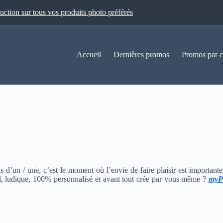
ion sur tous vos produits photo préférés
Accueil
Dernières promos
Promos par c
 d’un / une, c’est le moment où l’envie de faire plaisir est importante
nal, ludique, 100% personnalisé et avant tout crée par vous même ?
myP