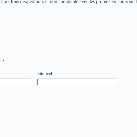
 hors frais dexpédition, et non cumulable avec les promos en cours sur 
ec
*
Site web