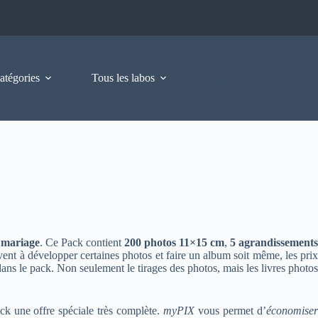
atégories
Tous les labos
 mariage
. Ce Pack contient
200 photos 11×15 cm
,
5 agrandissements
uvent à développer certaines photos et faire un album soit même, les pri
ans le pack. Non seulement le tirages des photos, mais les livres photo
ack une offre spéciale très complète.
myPIX
vous permet d’
économiser