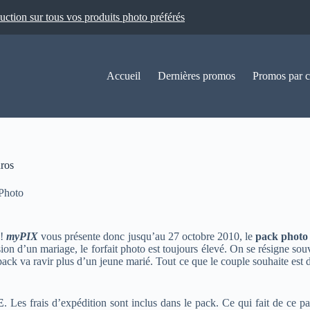
ion sur tous vos produits photo préférés
Accueil
Dernières promos
Promos par c
uros
 Photo
 !
myPIX
vous présente donc jusqu’au 27 octobre 2010, le
pack photo
sion d’un mariage, le forfait photo est toujours élevé. On se résigne so
ck va ravir plus d’un jeune marié. Tout ce que le couple souhaite est d
E
. Les frais d’expédition sont inclus dans le pack. Ce qui fait de ce p