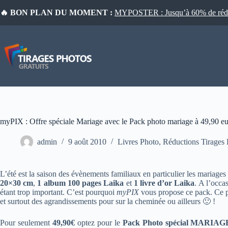
Passer
🔥 BON PLAN DU MOMENT :
MYPOSTER : Jusqu’à 60% de réduct
au
contenu
myPIX : Offre spéciale Mariage avec le Pack photo mariage à 49,90 e
admin
9 août 2010
Livres Photo
,
Réductions Tirages
L’été est la saison des évènements familiaux en particulier les mariages
20×30 cm
,
1 album 100 pages Laika
et
1 livre d’or Laika
. A l’occa
étant trop important. C’est pourquoi
myPIX
vous propose ce pack. Ce pa
et surtout des agrandissements pour sur la cheminée ou ailleurs 🙂 !
Pour seulement
49,90€
optez pour le
Pack Photo spécial MARIAG