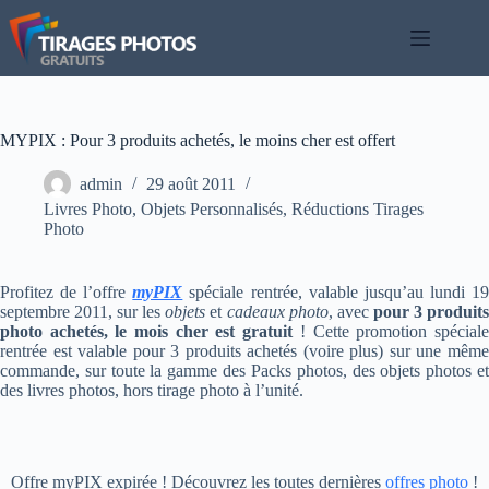
Passer
au
contenu
MYPIX : Pour 3 produits achetés, le moins cher est offert
admin
29 août 2011
Livres Photo
,
Objets Personnalisés
,
Réductions Tirages
Photo
Profitez de l’offre
myPIX
spéciale rentrée, valable jusqu’au lundi 1
septembre 2011, sur les
objets
et
cadeaux photo
, avec
pour 3 produit
photo achetés, le mois cher est gratuit
! Cette promotion spécial
rentrée est valable pour 3 produits achetés (voire plus) sur une même
commande, sur toute la gamme des Packs photos, des objets photos et
des livres photos, hors tirage photo à l’unité.
Offre myPIX expirée ! Découvrez les toutes dernières
offres photo
!