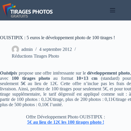
Passer
au
contenu
OUISTIPIX : 5 euros le développement photo de 100 tirages !
admin
4 septembre 2012
Réductions Tirages Photo
Ouistipix
propose une offre intéressante sur le
développement photo
,
avec
100 tirages photo
au format
10×13 cm
(standard) pou
seulement
5€
au lieu de 12€. Cette offre n’inclue pas les frais d
livraison. Ainsi, profitez de 100 tirages pour seulement 5€, et pour tout
tirage supplémentaire, le tarif dégressif est appliqué comme suit : à
partir de 100 photos : 0,12€/tirage, plus de 200 photos : 0,11€/tirage et
plus de 500 photos : 0,10€ l’unité.
Offre Développement Photo OUISTIPIX :
5€ au lieu de 12€ les 100 tirages photo !