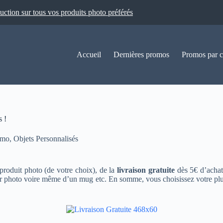
ion sur tous vos produits photo préférés
Accueil
Dernières promos
Promos par c
s !
omo
,
Objets Personnalisés
roduit photo (de votre choix), de la
livraison gratuite
dès 5€ d’achat
r photo voire même d’un mug etc. En somme, vous choisissez votre plus 