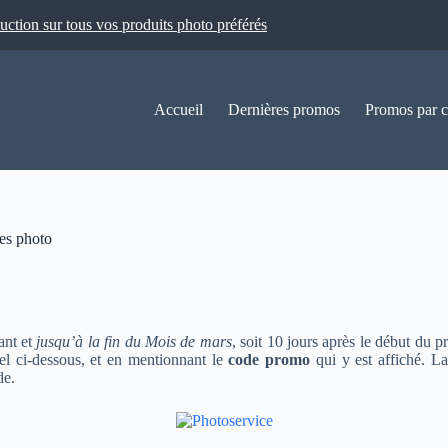
ion sur tous vos produits photo préférés
Accueil
Dernières promos
Promos par c
es photo
ant et
jusqu’à la fin du Mois de mars
, soit 10 jours après le début du p
el ci-dessous, et en mentionnant le
code promo
qui y est affiché. L
de.