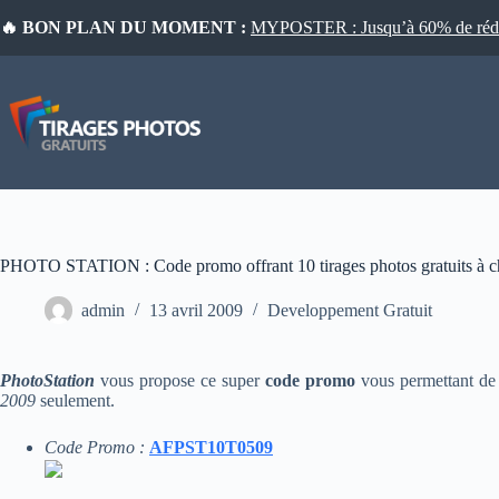
Passer
🔥 BON PLAN DU MOMENT :
MYPOSTER : Jusqu’à 60% de réduct
au
contenu
PHOTO STATION : Code promo offrant 10 tirages photos gratuits à 
admin
13 avril 2009
Developpement Gratuit
PhotoStation
vous propose ce super
code promo
vous permettant de
2009
seulement.
Code Promo :
AFPST10T0509