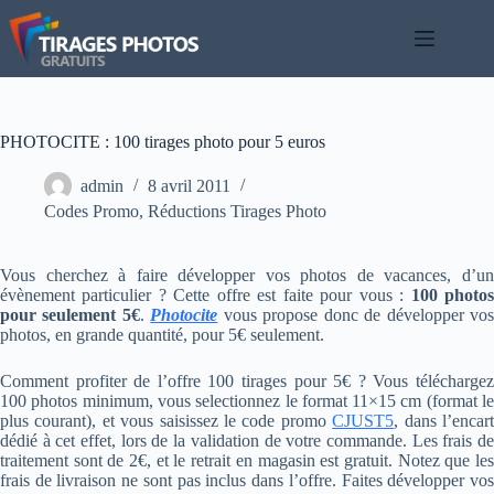
Passer
au
contenu
PHOTOCITE : 100 tirages photo pour 5 euros
admin
8 avril 2011
Codes Promo
,
Réductions Tirages Photo
Vous cherchez à faire développer vos photos de vacances, d’un
évènement particulier ? Cette offre est faite pour vous :
100 photo
pour seulement 5€
.
Photocite
vous propose donc de développer vo
photos, en grande quantité, pour 5€ seulement.
Comment profiter de l’offre 100 tirages pour 5€ ? Vous téléchargez
100 photos minimum, vous selectionnez le format 11×15 cm (format le
plus courant), et vous saisissez le code promo
CJUST5
, dans l’encar
dédié à cet effet, lors de la validation de votre commande. Les frais de
traitement sont de 2€, et le retrait en magasin est gratuit. Notez que les
frais de livraison ne sont pas inclus dans l’offre. Faites développer vos