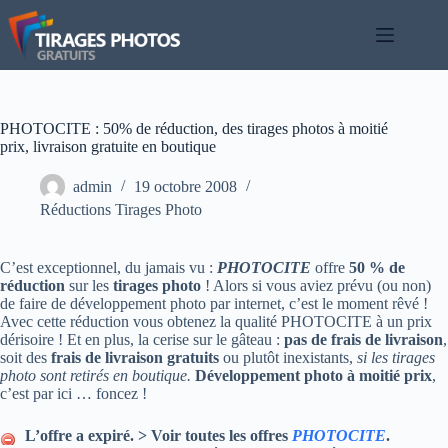
Passer
au
contenu
PHOTOCITE : 50% de réduction, des tirages photos à moitié
prix, livraison gratuite en boutique
admin
19 octobre 2008
Réductions Tirages Photo
C’est exceptionnel, du jamais vu :
PHOTOCITE
offre
50 % de
réduction
sur les
tirages photo
! Alors si vous aviez prévu (ou non)
de faire de développement photo par internet, c’est le moment rêvé !
Avec cette réduction vous obtenez la qualité PHOTOCITE à un prix
dérisoire ! Et en plus, la cerise sur le gâteau :
pas de frais de livraison
,
soit des
frais de livraison gratuits
ou plutôt inexistants,
si les tirages
photo sont retirés en boutique.
Développement photo à moitié prix
,
c’est par ici … foncez !
L’offre a expiré. > Voir toutes les offres
PHOTOCITE
.