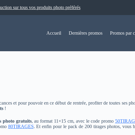
ion sur tous vos produits photo préférés
Accueil
Dernières promos
Promos par c
acances et pour pouvoir en ce début de rentrée, profiter de toutes ses pho
ts
!
s photo gratuits
, au format 11×15 cm, avec le code promo
50TIRA
promo
80TIRAGES
. Et enfin pour le pack de 200 tirages photos, vous 