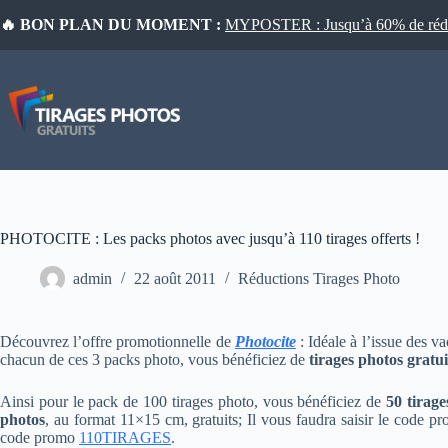
Passer
🔥 BON PLAN DU MOMENT :
MYPOSTER : Jusqu’à 60% de réduct
au
contenu
PHOTOCITE : Les packs photos avec jusqu’à 110 tirages offerts !
admin
22 août 2011
Réductions Tirages Photo
Découvrez l’offre promotionnelle de
Photocite
: Idéale à l’issue des v
chacun de ces 3 packs photo, vous bénéficiez de
tirages photos gratui
Ainsi pour le pack de 100 tirages photo, vous bénéficiez de
50 tirage
photos
, au format 11×15 cm, gratuits; Il vous faudra saisir le code 
code promo
110TIRAGES
.