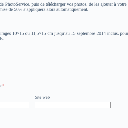
e PhotoService, puis de télécharger vos photos, de les ajouter à votre p
emise de 50% s’appliquera alors automatiquement.
les tirages 10×15 ou 11,5×15 cm jusqu’au 15 septembre 2014 inclus, p
ls.
ec
*
Site web