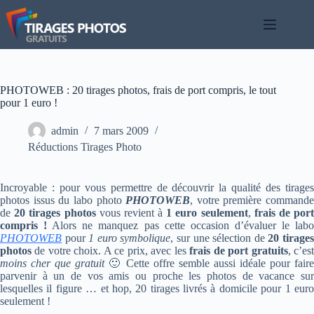
Passer
au
contenu
PHOTOWEB : 20 tirages photos, frais de port compris, le tout
pour 1 euro !
admin
7 mars 2009
Réductions Tirages Photo
Incroyable : pour vous permettre de découvrir la qualité des tirages
photos issus du labo photo
PHOTOWEB
, votre première commande
de
20 tirages photos
vous revient à
1 euro seulement
,
frais de por
compris !
Alors ne manquez pas cette occasion d’évaluer le lab
PHOTOWEB
pour
1 euro symbolique
, sur une sélection de
20 tirage
photos
de votre choix. A ce prix, avec les
frais de port gratuits
, c’es
moins cher que gratuit
🙂 Cette offre semble aussi idéale pour faire
parvenir à un de vos amis ou proche les photos de vacance sur
lesquelles il figure … et hop, 20 tirages livrés à domicile pour 1 euro
seulement !