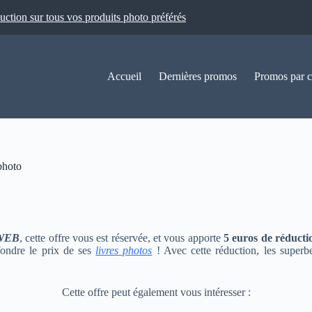
ion sur tous vos produits photo préférés
Accueil
Dernières promos
Promos par c
photo
WEB
, cette offre vous est réservée, et vous apporte
5 euros de réducti
fondre le prix de ses
livres photos
! Avec cette réduction, les superb
Cette offre peut également vous intéresser :