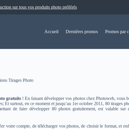
ion sur tous vos produits photo préférés
Accueil
Dernières promos
Promos par c
ions Tirages Photo
oto gratuits
! En faisant développer vos photos chez Photoweb, vous béné
; Et surtout, en ce moment et jusqu’au 1er octobre 2011, 80 tirages pho
ttant de faire développer 80 photos gratuitement, est valable sur 
créer votre compte, de télécharger vos photos, de choisir le format, et e