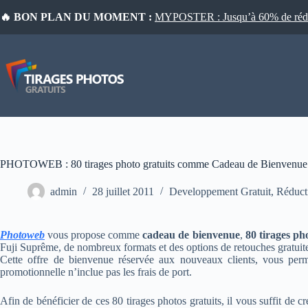
Passer
🔥 BON PLAN DU MOMENT :
MYPOSTER : Jusqu’à 60% de réduct
au
contenu
PHOTOWEB : 80 tirages photo gratuits comme Cadeau de Bienvenue
admin
28 juillet 2011
Developpement Gratuit
,
Réduct
Photoweb
vous propose comme
cadeau de bienvenue
,
80 tirages ph
Fuji Suprême, de nombreux formats et des options de retouches gratuites
Cette offre de bienvenue réservée aux nouveaux clients, vous perme
promotionnelle n’inclue pas les frais de port.
Afin de bénéficier de ces 80 tirages photos gratuits, il vous suffit de 