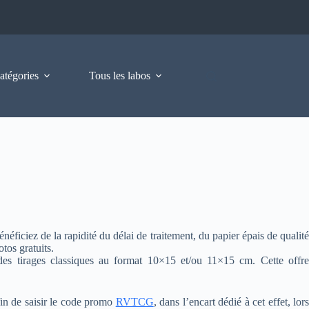
atégories
Tous les labos
ficiez de la rapidité du délai de traitement, du papier épais de qualité
tos gratuits.
des tirages classiques au format 10×15 et/ou 11×15 cm. Cette offre
nfin de saisir le code promo
RVTCG
, dans l’encart dédié à cet effet, lor