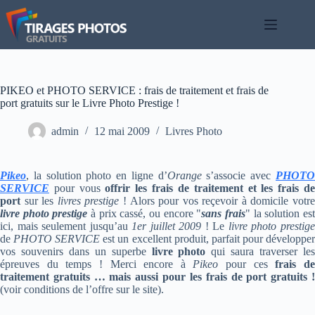
Passer
au
contenu
PIKEO et PHOTO SERVICE : frais de traitement et frais de
port gratuits sur le Livre Photo Prestige !
admin
12 mai 2009
Livres Photo
Pikeo
, la solution photo en ligne d’
Orange
s’associe avec
PHOT
SERVICE
pour vous
offrir les frais de traitement et les frais d
port
sur les
livres prestige
! Alors pour vos reçevoir à domicile votr
livre photo prestige
à prix cassé, ou encore "
sans frais
" la solution es
ici, mais seulement jusqu’au
1er juillet 2009
! Le
livre photo prestig
de
PHOTO SERVICE
est un excellent produit, parfait pour développe
vos souvenirs dans un superbe
livre photo
qui saura traverser le
épreuves du temps ! Merci encore à
Pikeo
pour ces
frais d
traitement gratuits … mais aussi pour les frais de port gratuits !
(voir conditions de l’offre sur le site).