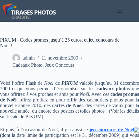
Passer
au
contenu
PIXUM : Codes promos jusqu’à 25 euros, et jeu concours de
Noël !
admin
11 novembre 2009
Cadeaux Photo
,
Jeux Concours
Voici l’offre Flash de
Noël
de
PIXUM
valable jusqu’au 31 décembr
2009 et qui vous permet d’économiser sur les
cadeaux photos
qu
vous offrirez à vos proches et amis pour
Noël
. Avec ces
codes promos
de Noël
, offrez profitez en pour offrir des calendriers photos pour l
nouvelle année 2010, des
cartes de Noël
, des cartes de vœux pour l
nouvelle année, ou encore des posters et toiles photos ! (Voir les détails
sur le site de PIXUM).
Et puis, à l’occasion de Noël, il y a aussi ce
jeu concours de Noël
(dont la date limite de participation est le 31 décembre 2009) qui vous