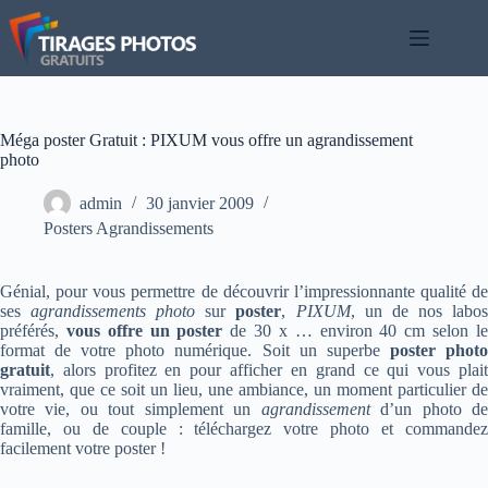
Passer
au
contenu
Méga poster Gratuit : PIXUM vous offre un agrandissement
photo
admin
30 janvier 2009
Posters Agrandissements
Génial, pour vous permettre de découvrir l’impressionnante qualité de
ses
agrandissements photo
sur
poster
,
PIXUM
, un de nos labo
préférés,
vous offre un poster
de 30 x … environ 40 cm selon l
format de votre photo numérique. Soit un superbe
poster phot
gratuit
, alors profitez en pour afficher en grand ce qui vous plait
vraiment, que ce soit un lieu, une ambiance, un moment particulier de
votre vie, ou tout simplement un
agrandissement
d’un photo d
famille, ou de couple : téléchargez votre photo et commandez
facilement votre poster !