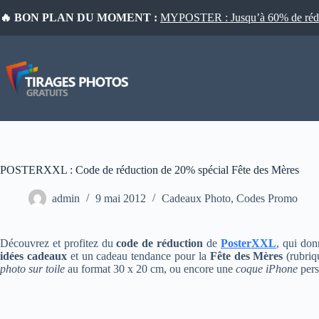
Passer
🔥 BON PLAN DU MOMENT :
MYPOSTER : Jusqu’à 60% de réduct
au
contenu
POSTERXXL : Code de réduction de 20% spécial Fête des Mères
admin
9 mai 2012
Cadeaux Photo
,
Codes Promo
Découvrez et profitez du
code de réduction
de
PosterXXL
, qui don
idées cadeaux
et un cadeau tendance pour la
Fête des Mères
(rubriq
photo sur toile
au format 30 x 20 cm, ou encore une
coque iPhone
pers