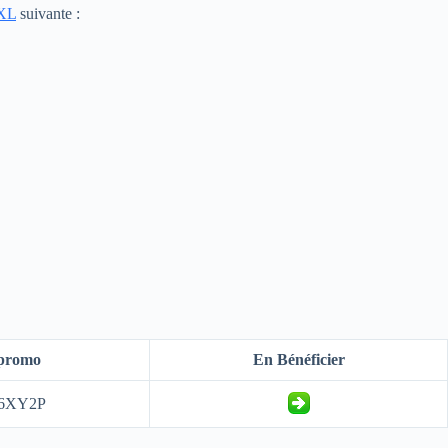
XXL
suivante :
promo
En Bénéficier
6XY2P