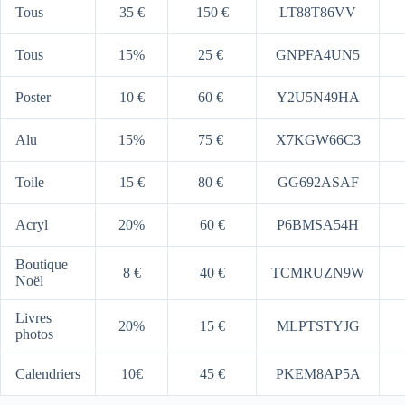
Tous
35 €
150 €
LT88T86VV
Tous
15%
25 €
GNPFA4UN5
Poster
10 €
60 €
Y2U5N49HA
Alu
15%
75 €
X7KGW66C3
Toile
15 €
80 €
GG692ASAF
Acryl
20%
60 €
P6BMSA54H
Boutique
8 €
40 €
TCMRUZN9W
Noël
Livres
20%
15 €
MLPTSTYJG
photos
Calendriers
10€
45 €
PKEM8AP5A