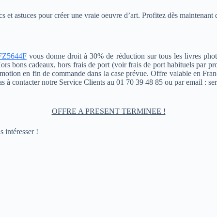
cs et astuces pour créer une vraie oeuvre d’art. Profitez dès maintenant
FZ5644F
vous donne droit à 30% de réduction sur tous les livres ph
ons cadeaux, hors frais de port (voir frais de port habituels par produ
promotion en fin de commande dans la case prévue. Offre valable en Fra
s à contacter notre Service Clients au 01 70 39 48 85 ou par email : ser
OFFRE A PRESENT TERMINEE !
 intéresser !