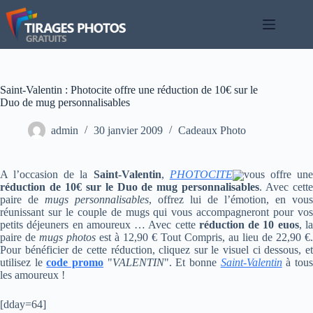
Passer
au
contenu
Saint-Valentin : Photocite offre une réduction de 10€ sur le
Duo de mug personnalisables
admin
30 janvier 2009
Cadeaux Photo
A l’occasion de la
Saint-Valentin
,
PHOTOCITE
vous offre un
réduction de 10€ sur le Duo de mug personnalisables
. Avec cett
paire de
mugs personnalisables
, offrez lui de l’émotion, en vous
réunissant sur le couple de mugs qui vous accompagneront pour vos
petits déjeuners en amoureux … Avec cette
réduction de 10 euos
, l
paire de
mugs photos
est à 12,90 € Tout Compris, au lieu de 22,90 €.
Pour bénéficier de cette réduction, cliquez sur le visuel ci dessous, et
utilisez le
code promo
"
VALENTIN
". Et bonne
Saint-Valentin
à tou
les amoureux !
[dday=64]