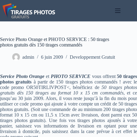
Passer
au
contenu
Service Photo Orange et PHOTO SERVICE : 50 tirages
photos gratuits dès 150 tirages commandés
admin
6 juin 2009
Developpement Gratuit
Service Photo Orange
et
PHOTO SERVICE
vous offrent
50 tirage
photos gratuits
à partir de 150 tirages photos commandés ! avec l
code promo OR50TIRLIVPOST<, bénéficiez de
50 tirages photo
gratuits dès 150 tirages au format 10 x 15 cm commandés
, et c
jusqu’au 30 juin 2009. Alors, il vous reste jusqu’à la fin du mois pour
utiliser ce code promo qui ajoute à votre compte un crédit de 50 tirages
photos gratuits. (Soit une commande de au minimum 200 tirages photo
format 10 x 15 cm ou 11,5 x 15cm avec livraison, dont parmi eux 50
tirages photos gratuits). Une fois vos tirages photos ajoutés à votre
panier, saisissez vos informations de livraison en optant pour une
livraison à domicile, puis saisissez dans la case prévue à cet effet le
code promo suivant.