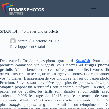
Passer
au
contenu
SNAPFISH : 40 tirages photos offerts
admin
1 octobre 2010
Developpement Gratuit
Découvrez l’offre de tirages photos gratuits de
Snapfish
. Pour tout
première commande sur
Snapfish
, vous recevez
40 tirages photos
gratuits
. Afin de bénéficier de cette offre promotionnelle, il vous suffit
de vous inscrire sur le site, de télécharger vos photos et de commander
vos 40 tirages. L’impression de vos photos se fait sur du papier photo
Premium. Si vous souhaitez développer plus de photos, sachez que
Snapfish propose un service très bon rapport qualité/prix. En effet, le
papier est de qualité, les tarifs sont simples et compétitifs avec
seulement 0,09€ le tirage de 10×15 cm, le traitement de votre
commande est fait en 24h et vous recevez votre commande en 48h. De
plus,
Snapfish
propose la garantie « satisfait ou réimprimé » : D
nombreux arguments qui vont vous faire craquer sur cette offre de