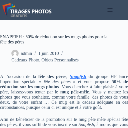
Passer
au
contenu
SNAPFISH : 50% de réduction sur les mugs photos pour la
fête des pères
admin
1 juin 2010
Cadeaux Photo
,
Objets Personnalisés
A l’occasion de la
fête des pères
,
Snapfish
du groupe HP lanc
l’opération spéciale «
fête des pères
» et vous propose
50% de
réduction sur les mugs photos
. Vous cherchez à faire plaisir à votr
père, laissez-vous tenter par le
mug pêle-mêle
. Vous y mettrez les
photos que vous souhaitez, comme votre famille, des photos de vous
deux, de votre enfant … Ce mug est le cadeau adéquate en ces
circonstances, puisque celui-ci est unique et à votre goût.
Afin de bénéficier de la promotion sur le mug pêle-mêle spécial fête
des pères, il vous suffit de vous inscrire sur
Snapfish
, à moins que vou