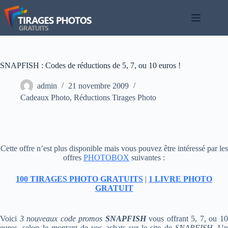
Passer
au
contenu
SNAPFISH : Codes de réductions de 5, 7, ou 10 euros !
admin
21 novembre 2009
Cadeaux Photo
,
Réductions Tirages Photo
Cette offre n’est plus disponible mais vous pouvez être intéressé par les
offres
PHOTOBOX
suivantes :
100 TIRAGES PHOTO GRATUITS
|
1 LIVRE PHOTO
GRATUIT
Voici
3 nouveaux code promos
SNAPFISH
vous offrant 5, 7, ou 1
euros, selon le montant de vos achats sur le site de
SNAPFISH
. Un