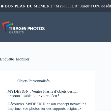
Passer
🔥 BON PLAN DU MOMENT :
MYPOSTER : Jusqu’à 60% de réduct
au
contenu
Étiquette
Mobilier
Objets Personnalisés
MYDESIGN : Ventes Flashs d’objets design
presonnalisable pour votre déco !
Découvrez MyDESIGN et son concept novateur !
Imprimer vos photos sur des supports originaux :