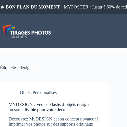
Passer
🔥 BON PLAN DU MOMENT :
MYPOSTER : Jusqu’à 60% de réduct
au
contenu
Étiquette
Plexiglas
Objets Personnalisés
MYDESIGN : Ventes Flashs d’objets design
presonnalisable pour votre déco !
Découvrez MyDESIGN et son concept novateur !
Imprimer vos photos sur des supports originaux :