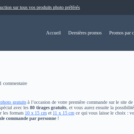
ion sur tous vos produits photo préférés
Accueil
Dernières promos
Promos par c
1 commentaire
 photo gratuits
à l’occasion de votre première commande sur le site de ht
pécial avec les
80 tirages gratuits
, et vous aurez ensuite la possibili
r les formats
10 x 15 cm
et
11 x 15 cm
ce qui vous laisse le choix : v
seule commande par personne
!