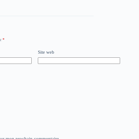
ec
*
Site web
pour mon prochain commentaire.