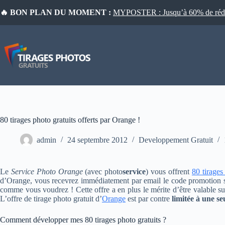
Passer
🔥 BON PLAN DU MOMENT :
MYPOSTER : Jusqu’à 60% de réduct
au
contenu
80 tirages photo gratuits offerts par Orange !
admin
24 septembre 2012
Developpement Gratuit
Le
Service Photo Orange
(avec photo
service
) vous offrent
80 tirages
d’Orange, vous recevrez immédiatement par email le code promotion s
comme vous voudrez ! Cette offre a en plus le mérite d’être valable su
L’offre de tirage photo gratuit d’
Orange
est par contre
limitée à une 
Comment développer mes 80 tirages photo gratuits ?