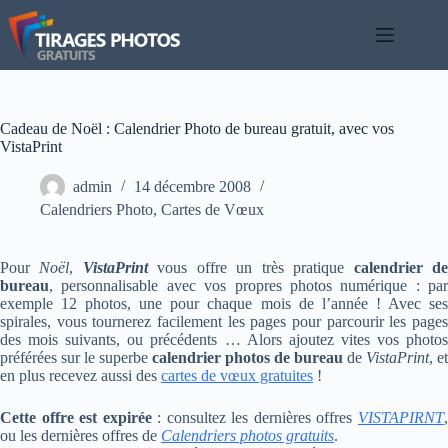
Passer
au
contenu
Cadeau de Noël : Calendrier Photo de bureau gratuit, avec vos
VistaPrint
admin
14 décembre 2008
Calendriers Photo
,
Cartes de Vœux
Pour
Noël
,
VistaPrint
vous offre un très pratique
calendrier d
bureau
, personnalisable avec vos propres photos numérique : par
exemple 12 photos, une pour chaque mois de l’année ! Avec ses
spirales, vous tournerez facilement les pages pour parcourir les pages
des mois suivants, ou précédents … Alors ajoutez vites vos photos
préférées sur le superbe
calendrier photos de bureau
de
VistaPrint
, et
en plus recevez aussi des
cartes de vœux gratuites
!
Cette offre est expirée
: consultez les dernières offres
VISTAPIRNT
ou les dernières offres de
Calendriers photos gratuits
.