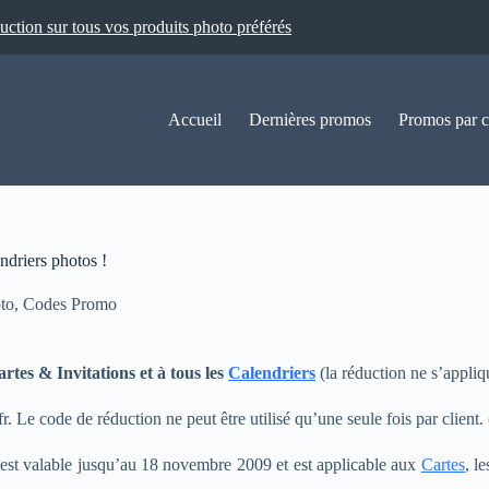
ion sur tous vos produits photo préférés
Accueil
Dernières promos
Promos par c
driers photos !
to
,
Codes Promo
rtes & Invitations et à tous les
Calendriers
(la réduction ne s’appl
fr. Le code de réduction ne peut être utilisé qu’une seule fois par clie
st valable jusqu’au 18 novembre 2009 et est applicable aux
Cartes
, l