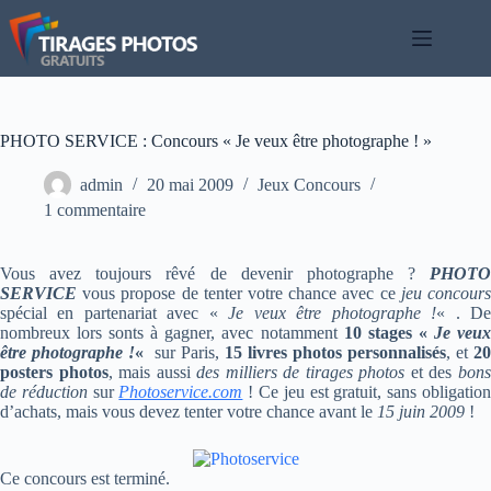
Passer
au
contenu
PHOTO SERVICE : Concours « Je veux être photographe ! »
admin
20 mai 2009
Jeux Concours
1 commentaire
Vous avez toujours rêvé de devenir photographe ?
PHOTO
SERVICE
vous propose de tenter votre chance avec ce
jeu concour
spécial en partenariat avec «
Je veux être photographe !
« . D
nombreux lors sonts à gagner, avec notamment
10 stages «
Je veu
être photographe !
«
sur Paris,
15 livres photos personnalisés
, et
20
posters photos
, mais aussi
des milliers de tirages photos
et des
bon
de réduction
sur
Photoservice.com
! Ce jeu est gratuit, sans obligatio
d’achats, mais vous devez tenter votre chance avant le
15 juin 2009
!
Ce concours est terminé.