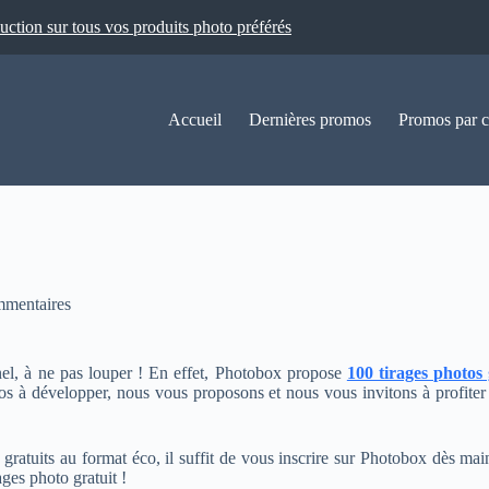
ion sur tous vos produits photo préférés
Accueil
Dernières promos
Promos par c
mmentaires
el, à ne pas louper ! En effet, Photobox propose
100 tirages photos 
à développer, nous vous proposons et nous vous invitons à profiter d
 gratuits au format éco, il suffit de vous inscrire sur Photobox dès ma
ages photo gratuit !