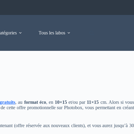
atégories
Tous les labos
gratuits
, au
format éco
, en
10×15
et/ou par
11×15
cm. Alors si vou
e cette offre promotionnelle sur Photobox, vous permettant en créant
intenant (offre réservée aux nouveaux clients), et vous aurez jusqu’à 30