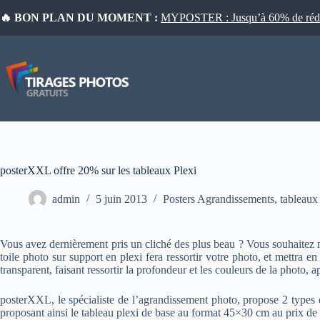
Passer
🔥 BON PLAN DU MOMENT :
MYPOSTER : Jusqu’à 60% de réduct
au
contenu
posterXXL offre 20% sur les tableaux Plexi
admin
5 juin 2013
Posters Agrandissements
,
tableaux
Vous avez dernièrement pris un cliché des plus beau ? Vous souhaitez m
toile photo sur support en plexi fera ressortir votre photo, et mettra e
transparent, faisant ressortir la profondeur et les couleurs de la photo, a
posterXXL, le spécialiste de l’agrandissement photo, propose 2 types 
proposant ainsi le tableau plexi de base au format 45×30 cm au prix de 