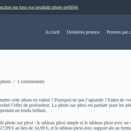
ion sur tous vos produits photo préférés
Accueil
Dernières promos
Promos par c
 photo
1 commentaire
ettre cette photo en valeur ? Pourquoi ne pas l’agrandir ? Faites de v
n relief l’effet de profondeur. La photo sur plexi est parfaite pour les
pportant un rendu brillant.
de photo sur plexi : le tableau plexi simple et le tableau plexi avec 
27,99 € au lieu de 34,99 €, et le tableau plexi avec support alu au for