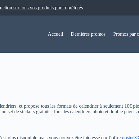
ion sur tous vos produits photo préférés
Accueil
Dernières promos
Promos par c
endriers, et propose tous les formats de calendrier à seulement 10€ pi
n set de stickers gratuits. Tous les calendriers photo et double page son
’est plus disponible mais vous pouvez être intéressé par l’offre
poster